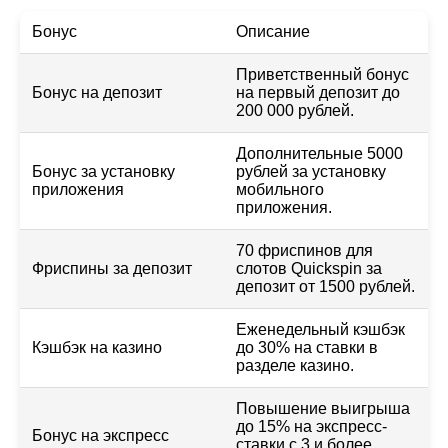
Бонус
Описание
Приветственный бонус
Бонус на депозит
на первый депозит до
200 000 рублей.
Дополнительные 5000
Бонус за установку
рублей за установку
приложения
мобильного
приложения.
70 фриспинов для
Фриспины за депозит
слотов Quickspin за
депозит от 1500 рублей.
Еженедельный кэшбэк
Кэшбэк на казино
до 30% на ставки в
разделе казино.
Повышение выигрыша
до 15% на экспресс-
Бонус на экспресс
ставки с 3 и более