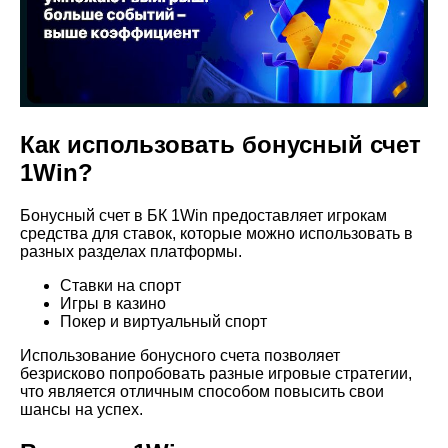
Как использовать бонусный счет
1Win?
Бонусный счет в БК 1Win предоставляет игрокам
средства для ставок, которые можно использовать в
разных разделах платформы.
Ставки на спорт
Игры в казино
Покер и виртуальный спорт
Использование бонусного счета позволяет
безрисково попробовать разные игровые стратегии,
что является отличным способом повысить свои
шансы на успех.